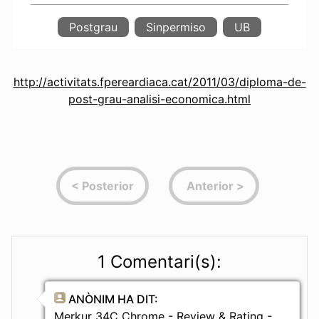
Postgrau
Sinpermiso
UB
http://activitats.fpereardiaca.cat/2011/03/diploma-de-
post-grau-analisi-economica.html
1 Comentari(s):
ANÒNIM
HA DIT:
Merkur 34C Chrome - Review & Rating -