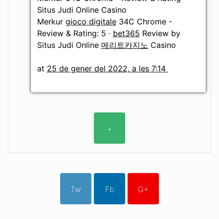
Situs Judi Online Casino
Merkur
gioco digitale
34C Chrome -
Review & Rating: 5 ·
bet365
‎Review by
Situs Judi Online
메리트카지노
Casino
at
25 de gener del 2022, a les 7:14
+
Tw
Fb
G+